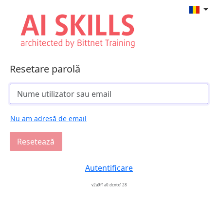
Resetare parolă
Nu am adresă de email
Resetează
Autentificare
v2a9f1a0.dcntx128